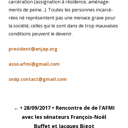
car­cé­ra­tion (assi­gna­tion à rési­dence, amé­na­ge­
ments de peine…). Toutes les per­sonnes incar­cé­
rées né repré­sentent pas une menace grave pour
la socié­té, celles qui le sont dans de trop mau­vaises
condi­tions peuvent le devenir.
president@anjap.org
asso.afmi@gmail.com
sndp.contact@gmail.com
Post
←
• 28/09/2017 • Rencontre de de l’AFMI
navigation
avec les sénateurs François-Noël
Buffet et Jacques Bigot