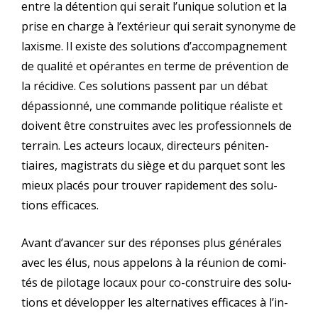
entre la déten­tion qui serait l’u­nique solu­tion et la
prise en charge à l’ex­té­rieur qui serait syno­nyme de
laxisme. Il existe des solu­tions d’ac­com­pa­gne­ment
de qua­li­té et opé­rantes en terme de pré­ven­tion de
la réci­dive. Ces solu­tions passent par un débat
dépas­sion­né, une com­mande poli­tique réa­liste et
doivent être construites avec les pro­fes­sion­nels de
ter­rain. Les acteurs locaux, direc­teurs péni­ten­
tiaires, magis­trats du siège et du par­quet sont les
mieux pla­cés pour trou­ver rapi­de­ment des solu­
tions efficaces.
Avant d’a­van­cer sur des réponses plus géné­rales
avec les élus, nous appe­lons à la réunion de comi­
tés de pilo­tage locaux pour co-construire des solu­
tions et déve­lop­per les alter­na­tives effi­caces à l’in­