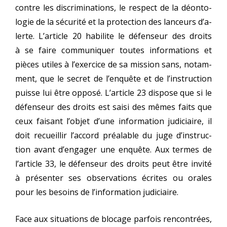
contre les dis­cri­mi­na­tions, le res­pect de la déon­to­
lo­gie de la sécu­ri­té et la pro­tec­tion des lan­ceurs d’a­
lerte. L’article 20 habi­lite le défen­seur des droits
à se faire com­mu­ni­quer toutes infor­ma­tions et
pièces utiles à l’exer­cice de sa mis­sion sans, notam­
ment, que le secret de l’en­quête et de l’ins­truc­tion
puisse lui être oppo­sé. L’article 23 dis­pose que si le
défen­seur des droits est sai­si des mêmes faits que
ceux fai­sant l’ob­jet d’une infor­ma­tion judi­ciaire, il
doit recueillir l’ac­cord préa­lable du juge d’ins­truc­
tion avant d’en­ga­ger une enquête. Aux termes de
l’ar­ticle 33, le défen­seur des droits peut être invi­té
à pré­sen­ter ses obser­va­tions écrites ou orales
pour les besoins de l’in­for­ma­tion judiciaire.
Face aux situa­tions de blo­cage par­fois ren­con­trées,