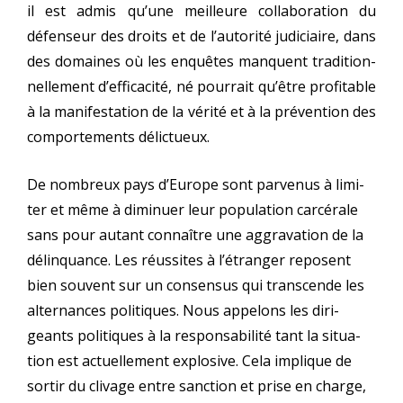
il est admis qu’une meilleure col­la­bo­ra­tion du
défen­seur des droits et de l’au­to­ri­té judi­ciaire, dans
des domaines où les enquêtes manquent tra­di­tion­
nel­le­ment d’ef­fi­ca­ci­té, né pour­rait qu’être pro­fi­table
à la mani­fes­ta­tion de la véri­té et à la pré­ven­tion des
com­por­te­ments délictueux.
De nom­breux pays d’Europe sont par­ve­nus à limi­
ter et même à dimi­nuer leur popu­la­tion car­cé­rale
sans pour autant connaître une aggra­va­tion de la
délin­quance. Les réus­sites à l’é­tran­ger reposent
bien sou­vent sur un consen­sus qui trans­cende les
alter­nances poli­tiques. Nous appe­lons les diri­
geants poli­tiques à la res­pon­sa­bi­li­té tant la situa­
tion est actuel­le­ment explo­sive. Cela implique de
sor­tir du cli­vage entre sanc­tion et prise en charge,