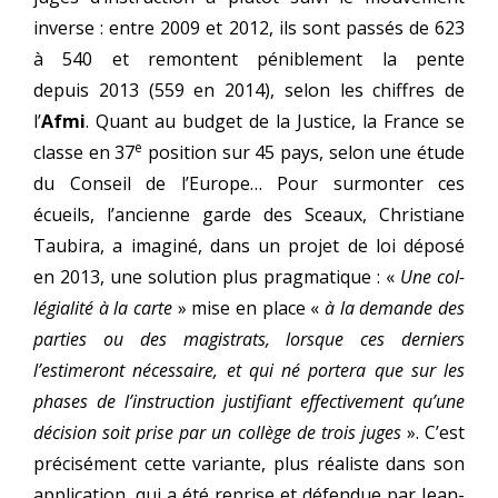
inverse : entre 2009 et 2012, ils sont pas­sés de 623
à 540 et remontent péni­ble­ment la pente
depuis 2013 (559 en 2014), selon les chiffres de
l’
Afmi
. Quant au bud­get de la Justice, la France se
e
classe en 37
posi­tion sur 45 pays, selon une étude
du Conseil de l’Europe… Pour sur­mon­ter ces
écueils, l’ancienne garde des Sceaux, Christiane
Taubira, a ima­gi­né, dans un pro­jet de loi dépo­sé
en 2013, une solu­tion plus prag­ma­tique : «
Une col­
lé­gia­li­té à la carte
» mise en place «
à la demande des
par­ties ou des magis­trats, lorsque ces der­niers
l’estimeront néces­saire, et qui né por­te­ra que sur les
phases de l’instruction jus­ti­fiant effec­ti­ve­ment qu’une
déci­sion soit prise par un col­lège de trois juges
». C’est
pré­ci­sé­ment cette variante, plus réa­liste dans son
appli­ca­tion, qui a été reprise et défen­due par Jean-