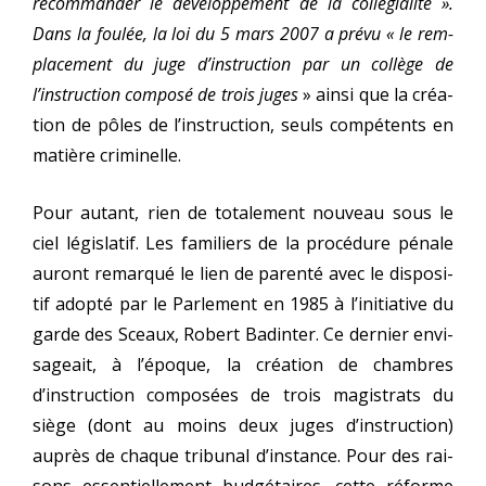
recom­man­der le déve­lop­pe­ment de la col­lé­gia­li­té »
.
Dans la fou­lée, la loi du 5 mars 2007 a pré­vu
« le rem­
pla­ce­ment du juge d’instruction par un col­lège de
l’instruction com­po­sé de trois juges
» ain­si que la créa­
tion de pôles de l’instruction, seuls com­pé­tents en
matière criminelle.
Pour autant, rien de tota­le­ment nou­veau sous le
ciel légis­la­tif. Les fami­liers de la pro­cé­dure pénale
auront remar­qué le lien de paren­té avec le dis­po­si­
tif adop­té par le Parlement en 1985 à l’initiative du
garde des Sceaux, Robert Badinter. Ce der­nier envi­
sa­geait, à l’époque, la créa­tion de chambres
d’instruction com­po­sées de trois magis­trats du
siège (dont au moins deux juges d’instruction)
auprès de chaque tri­bu­nal d’instance. Pour des rai­