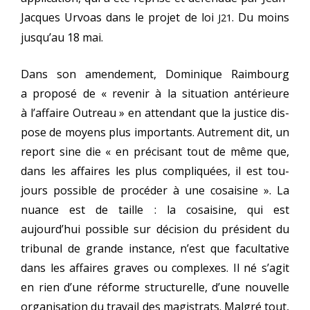
Jacques Urvoas dans le pro­jet de loi
. Du moins
J21
jusqu’au 18 mai.
Dans son amen­de­ment, Dominique Raimbourg
a pro­po­sé de « reve­nir à la situa­tion anté­rieure
à l’affaire Outreau » en atten­dant que la jus­tice dis­
pose de moyens plus impor­tants. Autrement dit, un
report sine die « en pré­ci­sant tout de même que,
dans les affaires les plus com­pli­quées, il est tou­
jours pos­sible de pro­cé­der à une cosai­sine ». La
nuance est de taille : la cosai­sine, qui est
aujourd’hui pos­sible sur déci­sion du pré­sident du
tri­bu­nal de grande ins­tance, n’est que facul­ta­tive
dans les affaires graves ou com­plexes. Il né s’agit
en rien d’une réforme struc­tu­relle, d’une nou­velle
orga­ni­sa­tion du tra­vail des magis­trats. Malgré tout,