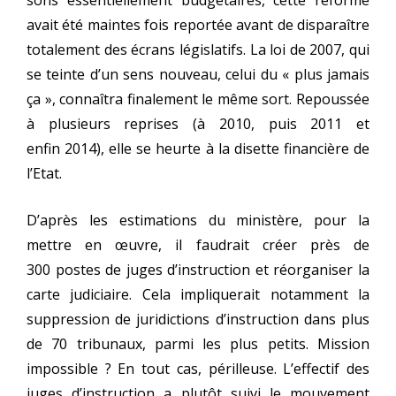
sons essen­tiel­le­ment bud­gé­taires, cette réforme
avait été maintes fois repor­tée avant de dis­pa­raître
tota­le­ment des écrans légis­la­tifs. La loi de 2007, qui
se teinte d’un sens nou­veau, celui du « plus jamais
ça », connaî­tra fina­le­ment le même sort. Repoussée
à plu­sieurs reprises (à 2010, puis 2011 et
enfin 2014), elle se heurte à la disette finan­cière de
l’Etat.
D’après les esti­ma­tions du minis­tère, pour la
mettre en œuvre, il fau­drait créer près de
300 postes de juges d’instruction et réor­ga­ni­ser la
carte judi­ciaire. Cela impli­que­rait notam­ment la
sup­pres­sion de juri­dic­tions d’instruction dans plus
de 70 tri­bu­naux, par­mi les plus petits. Mission
impos­sible ? En tout cas, périlleuse. L’effectif des
juges d’instruction a plu­tôt sui­vi le mou­ve­ment