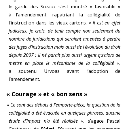
le garde des Sceaux s’est mon­tré « favo­rable »
à l’amendement, rapa­triant la col­lé­gia­li­té de
l’instruction dans les vieux car­tons. «
Il est en effet
judi­cieux, je crois, de tenir compte non seule­ment du
nombre de juri­dic­tions qui seraient ame­nées à perdre
des juges d’instruction mais aus­si de l’évolution du droit
depuis 2007 : il né paraît plus aus­si urgent qu’alors de
mettre en place le méca­nisme de la col­lé­gia­li­té
»,
a sou­te­nu Urvoas avant l’adoption de
l’amendement.
«
Courage » et « bon sens »
«
Ce sont des débats à l’emporte-pièce, la ques­tion de la
col­lé­gia­li­té a été éva­cuée en quelques phrases, aucune
étude d’impact n’a été réa­li­sée
», s’agace Pascal