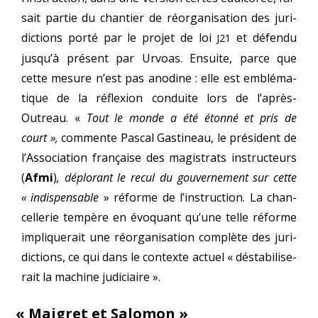
sait par­tie du chan­tier de réor­ga­ni­sa­tion des juri­
dic­tions por­té par le pro­jet de loi
et défen­du
J21
jusqu’à pré­sent par Urvoas. Ensuite, parce que
cette mesure n’est pas ano­dine : elle est emblé­ma­
tique de la réflexion conduite lors de l’après-
Outreau. «
Tout le monde a été éton­né et pris de
court »,
com­mente Pascal Gastineau, le pré­sident de
l’Association fran­çaise des magis­trats ins­truc­teurs
(
Afmi
)
, déplo­rant le recul du gou­ver­ne­ment sur cette
« indis­pen­sable
» réforme de l’instruction. La chan­
cel­le­rie tem­père en évo­quant qu’une telle réforme
impli­que­rait une réor­ga­ni­sa­tion com­plète des juri­
dic­tions, ce qui dans le contexte actuel « désta­bi­li­se­
rait la machine judiciaire ».
«
Maigret et Salomon »