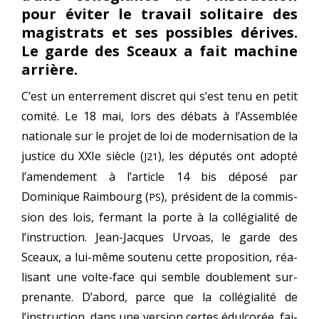
pour éviter le travail solitaire des
magistrats et ses possibles dérives.
Le garde des Sceaux a fait machine
arrière.
C’est un enter­re­ment dis­cret qui s’est tenu en petit
comi­té. Le 18 mai, lors des débats à l’Assemblée
natio­nale sur le pro­jet de loi de moder­ni­sa­tion de la
jus­tice du XXIe siècle (
), les dépu­tés ont adop­té
J21
l’amendement à l’article 14 bis dépo­sé par
Dominique Raimbourg (
), pré­sident de la com­mis­
PS
sion des lois, fer­mant la porte à la col­lé­gia­li­té de
l’instruction. Jean-Jacques Urvoas, le garde des
Sceaux, a lui-même sou­te­nu cette pro­po­si­tion, réa­
li­sant une volte-face qui semble dou­ble­ment sur­
pre­nante. D’abord, parce que la col­lé­gia­li­té de
l’instruction, dans une ver­sion certes édul­co­rée, fai­