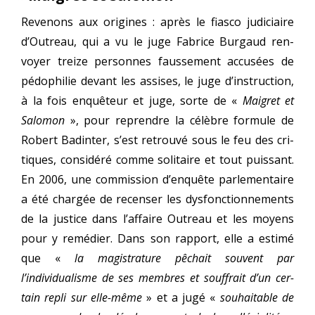
Revenons aux ori­gines : après le fias­co judi­ciaire
d’Outreau, qui a vu le juge Fabrice Burgaud ren­
voyer treize per­sonnes faus­se­ment accu­sées de
pédo­phi­lie devant les assises, le juge d’instruction,
à la fois enquê­teur et juge, sorte de «
Maigret et
Salomon
», pour reprendre la célèbre for­mule de
Robert Badinter, s’est retrou­vé sous le feu des cri­
tiques, consi­dé­ré comme soli­taire et tout puis­sant.
En 2006, une com­mis­sion d’enquête par­le­men­taire
a été char­gée de recen­ser les dys­fonc­tion­ne­ments
de la jus­tice dans l’affaire Outreau et les moyens
pour y remé­dier. Dans son rap­port, elle a esti­mé
que «
la magis­tra­ture pêchait sou­vent par
l’individualisme de ses membres et souf­frait d’un cer­
tain repli sur elle-même
» et a jugé «
sou­hai­table de