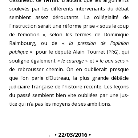
Gastineau, de l’
Afmi
. D’autant que les argu­ments
sou­le­vés par les dif­fé­rents inter­ve­nants du débat
semblent assez dérou­tants. La col­lé­gia­li­té de
l’instruction serait une réforme prise « sous le coup
de l’émotion », selon les termes de Dominique
Raimbourg, ou de «
la pres­sion de l’opinion
publique
», pour le dépu­té Alain Tourret (
), qui
PRG
sou­ligne éga­le­ment «
le cou­rage
» et «
le bon sens
»
de rebrous­ser che­min. On en oublie­rait presque
que l’on parle d’Outreau, la plus grande débâcle
judi­ciaire fran­çaise de l’histoire récente. Les leçons
du pas­sé semblent bien vite oubliées par une jus­
tice qui n’a pas les moyens de ses ambitions.
Post
←
• 22/03/2016 •